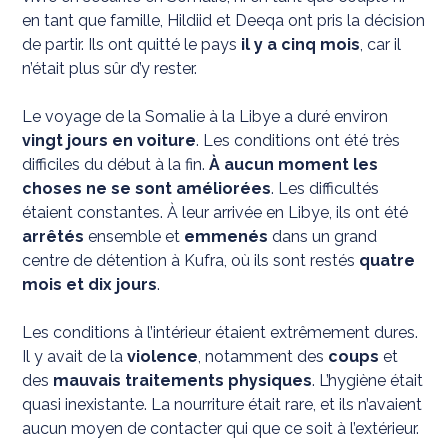
en tant que famille, Hildiid et Deeqa ont pris la décision
de partir. Ils ont quitté le pays
il y a cinq mois
, car il
n’était plus sûr d’y rester.
Le voyage de la Somalie à la Libye a duré environ
vingt jours en voiture
. Les conditions ont été très
difficiles du début à la fin.
À aucun moment les
choses ne se sont améliorées
. Les difficultés
étaient constantes. À leur arrivée en Libye, ils ont été
arrêtés
ensemble et
emmenés
dans un grand
centre de détention à Kufra, où ils sont restés
quatre
mois et dix jours
.
Les conditions à l’intérieur étaient extrêmement dures.
Il y avait de la
violence
, notamment des
coups
et
des
mauvais traitements physiques
. L’hygiène était
quasi inexistante. La nourriture était rare, et ils n’avaient
aucun moyen de contacter qui que ce soit à l’extérieur.