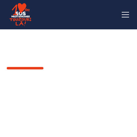
RETOUR
Hildiid* & Deeqa* : « La
seule chose que nous
ayons mal faite, c’est
de nous être choisis
l’un l’autre »