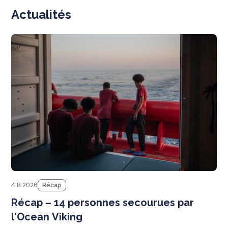
Actualités
N
4.8.2026
Récap
Récap – 14 personnes secourues par
l'Ocean Viking