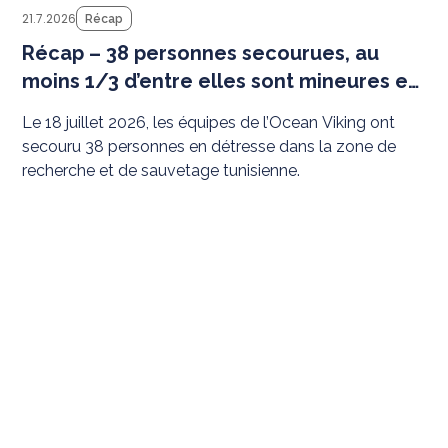
21.7.2026
Récap
Récap – 38 personnes secourues, au
moins 1/3 d’entre elles sont mineures et
8 sont des femmes
Le 18 juillet 2026, les équipes de l’Ocean Viking ont
secouru 38 personnes en détresse dans la zone de
recherche et de sauvetage tunisienne.
LIRE PLUS
Té