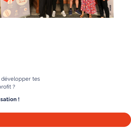
s développer tes
ofit ?
sation !