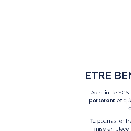
DEVENIR BÉNÉ
ETRE BE
Au sein de SO
porteront
et qu’
Tu pourras, entr
mise en place d