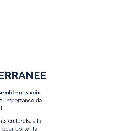
TERRANEE
semble nos voix
t l’importance de
!
s culturels, à la
s pour porter la