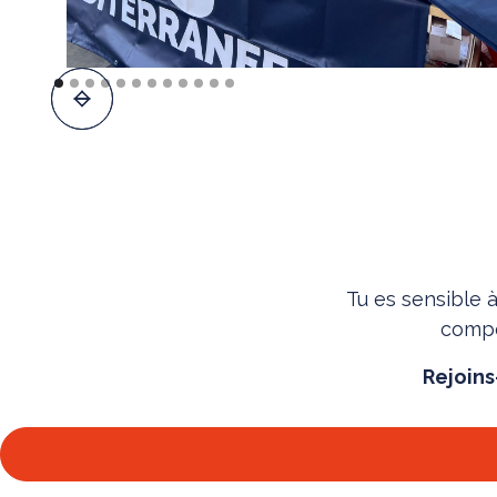
Tu es sensible 
compé
Rejoins