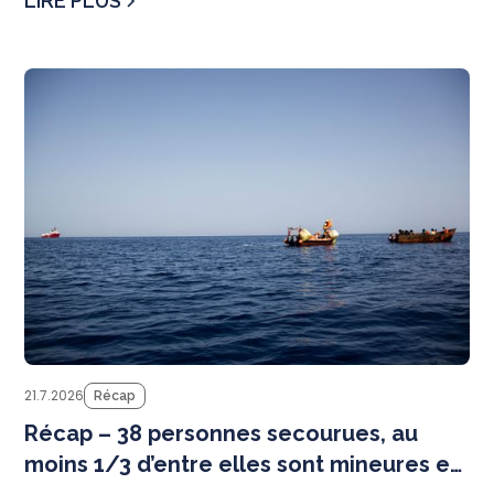
LIRE PLUS
N
21.7.2026
Récap
Récap – 38 personnes secourues, au
moins 1/3 d’entre elles sont mineures et