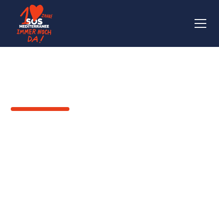
ZURÜCK
Marcus* : «In Libyen
werden viele Afrikaner
gefangen genommen
und inhaftiert. Sie
sitzen dort fest, ohne