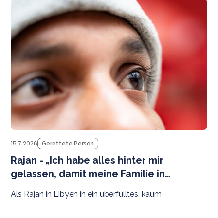
M
be
15.7.2026
Gerettete Person
Rajan - „Ich habe alles hinter mir
gelassen, damit meine Familie in
Sicherheit leben kann.”
Als Rajan in Libyen in ein überfülltes, kaum
seetüchtiges Boot stieg, hatte er nur ein Ziel: zu
überleben, um eines Tages seine Familie wiedersehen