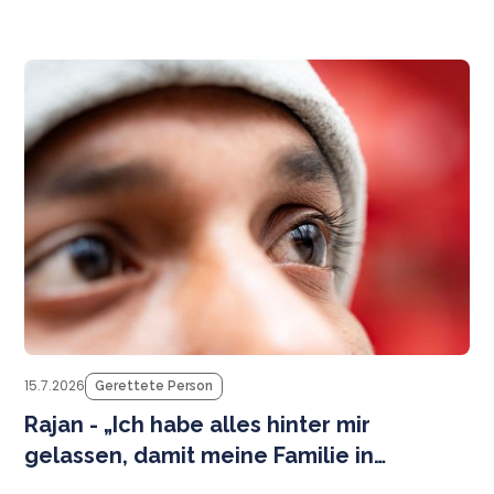
M
be
15.7.2026
Gerettete Person
Rajan - „Ich habe alles hinter mir
gelassen, damit meine Familie in
Sicherheit leben kann.”