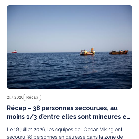
N
21.7.2026
Récap
Récap – 38 personnes secourues, au
moins 1/3 d’entre elles sont mineures et
8 sont des femmes
Le 18 juillet 2026, les équipes de l’Ocean Viking ont
secouru 38 personnes en détresse dans la zone de