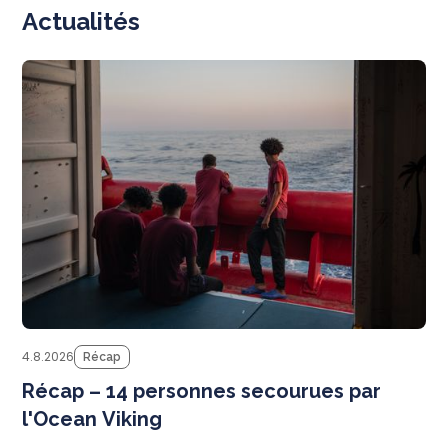
Actualités
N
4.8.2026
Récap
Récap – 14 personnes secourues par
l'Ocean Viking