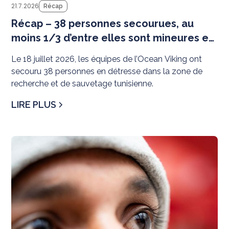
21.7.2026
Récap
Récap – 38 personnes secourues, au
moins 1/3 d’entre elles sont mineures et
8 sont des femmes
Le 18 juillet 2026, les équipes de l’Ocean Viking ont
secouru 38 personnes en détresse dans la zone de
recherche et de sauvetage tunisienne.
LIRE PLUS
Té