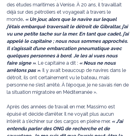
des études maritimes à Venise. À 20 ans, il travaillait
déjà sur des pétroliers et voyageait à travers le
monde
. « Un jour, alors que le navire sur lequel
j’étais embarqué traversait le détroit de Gibraltar, j’ai
vu une petite tache sur la mer. En tant que cadet, j’ai
appelé le capitaine ; nous nous sommes approchés.
Il s’agissait d’une embarcation pneumatique avec
quelques personnes à bord. Je les ai vues nous
faire signe »
. Le capitaine a dit :
« Nous ne nous
arrêtons pas »
. Il y avait beaucoup de navires dans le
détroit, ils ont certainement vu le bateau, mais
personne ne s’est arrêté. À l’époque, je ne savais rien de
la situation migratoire en Méditerranée ».
Après des années de travail en mer, Massimo est
épuisé et décide d’arrêter. Il ne voyait plus aucun
intérêt à s’échiner sur des cargos en pleine mer.
« J’ai
entendu parler des ONG de recherche et de
sauvetage. Je me suis dit que j’aurais peut-être la