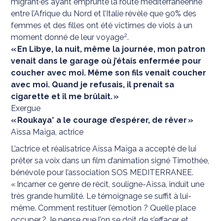
migrant·es ayant emprunté la route méditerranéenne
entre l’Afrique du Nord et l’Italie révèle que 90% des
femmes et des filles ont été victimes de viols à un
2
moment donné de leur voyage
.
« En Libye, la nuit, même la journée, mon patron
venait dans le garage où j’étais enfermée pour
coucher avec moi. Même son fils venait coucher
avec moi. Quand je refusais, il prenait sa
cigarette et il me brûlait. »
Exergue
« Roukaya* a le courage d’espérer, de rêver »
Aïssa Maïga, actrice
L’actrice et réalisatrice Aïssa Maïga a accepté de lui
prêter sa voix dans un film d’animation signé Timothée,
bénévole pour l’association SOS MEDITERRANEE.
« Incarner ce genre de récit, souligne-Aïssa, induit une
très grande humilité. Le témoignage se suffit à lui-
même. Comment restituer l’émotion ? Quelle place
occuper ? Je pense que l’on se doit de s’effacer et