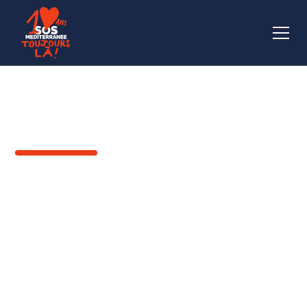
RETOUR
Contre les violences
sexuelles : sensibiliser,
protéger, soigner,
témoigner