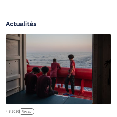
Actualités
N
4.8.2026
Récap